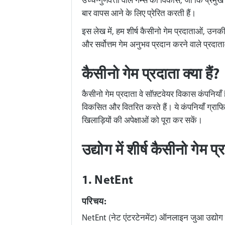
उच्च-गुणवत्ता वाले गेम्स का विकास, जो कि प्रमुख 
बार वापस आने के लिए प्रेरित करती हैं।
इस लेख में, हम शीर्ष कैसीनो गेम प्रदाताओं, उनकी
और सर्वोत्तम गेम अनुभव प्रदान करने वाले प्रदात
कैसीनो गेम प्रदाता क्या हैं?
कैसीनो गेम प्रदाता वे सॉफ़्टवेयर विकास कंपनिया
विकसित और वितरित करते हैं। ये कंपनियाँ ग्राफिक
खिलाड़ियों की अपेक्षाओं को पूरा कर सकें।
उद्योग में शीर्ष कैसीनो गेम प्
1. NetEnt
परिचय:
NetEnt (नेट एंटरटेनमेंट) ऑनलाइन जुआ उद्योग मे