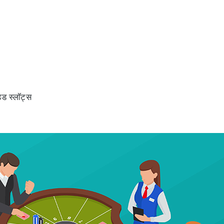
ेड स्लॉट्स