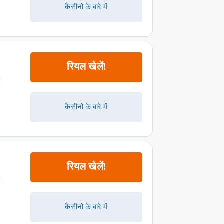
कैसीनो के बारे में
रियल खेलें!
:
कैसीनो के बारे में
रियल खेलें!
:
कैसीनो के बारे में