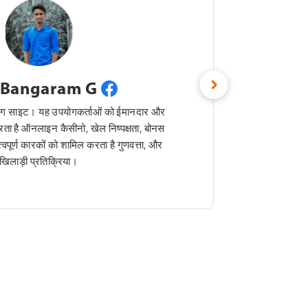
ajit Babu Das
ling rating site, it provides accurate
formation on casino bonuses, game
co
 experience. It's also prioritize safe
suc
 gambling practices for its users.
s