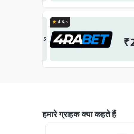
4.6
/5
5
₹
हमारे ग्राहक क्या कहते हैं