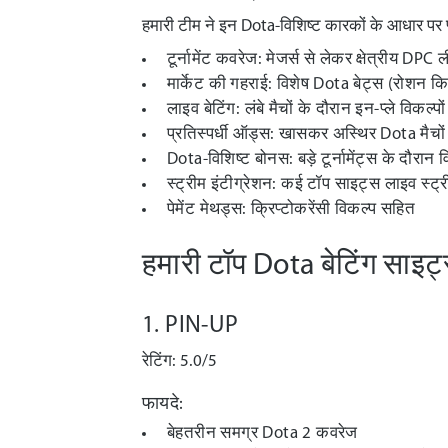
हमारी टीम ने इन Dota-विशिष्ट कारकों के आधार पर प्ल
टूर्नामेंट कवरेज: मेजर्स से लेकर क्षेत्रीय DPC
मार्केट की गहराई: विशेष Dota बेट्स (रोशन कि
लाइव बेटिंग: लंबे मैचों के दौरान इन-प्ले विकल्पों
प्रतिस्पर्धी ऑड्स: खासकर अस्थिर Dota मैचों म
Dota-विशिष्ट बोनस: बड़े टूर्नामेंट्स के दौरान 
स्ट्रीम इंटीग्रेशन: कई टॉप साइट्स लाइव स्ट्री
पेमेंट मेथड्स: क्रिप्टोकरेंसी विकल्प सहित
हमारी टॉप Dota बेटिंग साइट
1. PIN-UP
रेटिंग: 5.0/5
फायदे:
बेहतरीन समग्र Dota 2 कवरेज