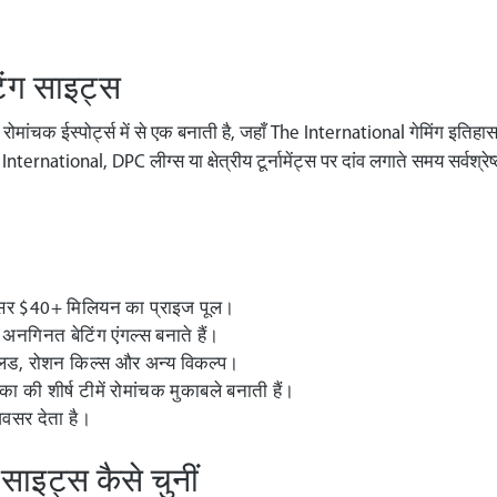
टिंग साइट्स
मांचक ईस्पोर्ट्स में से एक बनाती है, जहाँ The International गेमिंग इतिहास
ternational, DPC लीग्स या क्षेत्रीय टूर्नामेंट्स पर दांव लगाते समय सर्वश्रेष्
अक्सर $40+ मिलियन का प्राइज पूल।
अनगिनत बेटिंग एंगल्स बनाते हैं।
ट ब्लड, रोशन किल्स और अन्य विकल्प।
का की शीर्ष टीमें रोमांचक मुकाबले बनाती हैं।
वसर देता है।
 साइट्स कैसे चुनीं