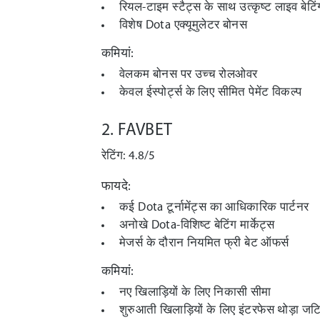
रियल-टाइम स्टैट्स के साथ उत्कृष्ट लाइव बेटिं
विशेष Dota एक्यूमुलेटर बोनस
कमियां:
वेलकम बोनस पर उच्च रोलओवर
केवल ईस्पोर्ट्स के लिए सीमित पेमेंट विकल्प
2. FAVBET
रेटिंग: 4.8/5
फायदे:
कई Dota टूर्नामेंट्स का आधिकारिक पार्टनर
अनोखे Dota-विशिष्ट बेटिंग मार्केट्स
मेजर्स के दौरान नियमित फ्री बेट ऑफर्स
कमियां:
नए खिलाड़ियों के लिए निकासी सीमा
शुरुआती खिलाड़ियों के लिए इंटरफेस थोड़ा जट