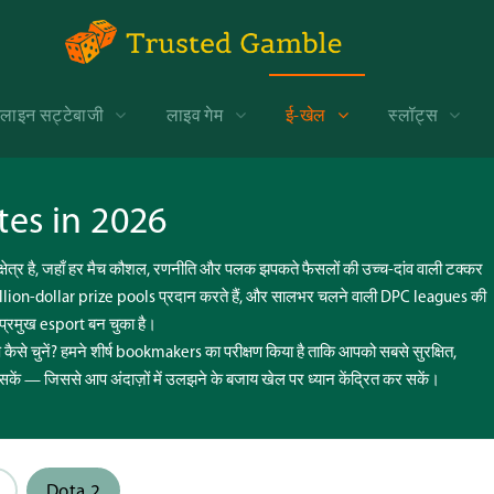
ाइन सट्टेबाजी
लाइव गेम
ई-खेल
स्लॉट्स
tes in 2026
्धक्षेत्र है, जहाँ हर मैच कौशल, रणनीति और पलक झपकते फैसलों की उच्च-दांव वाली टक्कर
-million-dollar prize pools प्रदान करते हैं, और सालभर चलने वाली DPC leagues की
प्रमुख esport बन चुका है।
प कैसे चुनें? हमने शीर्ष bookmakers का परीक्षण किया है ताकि आपको सबसे सुरक्षित,
कें — जिससे आप अंदाज़ों में उलझने के बजाय खेल पर ध्यान केंद्रित कर सकें।
Dota 2