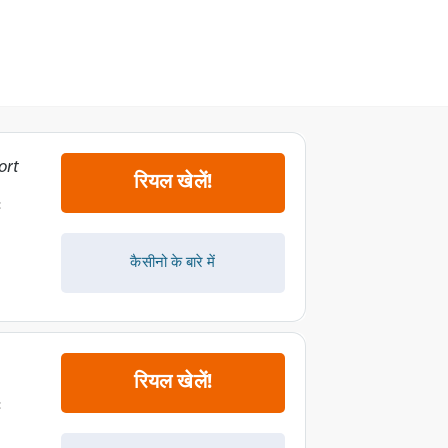
ort
रियल खेलें!
:
कैसीनो के बारे में
रियल खेलें!
: