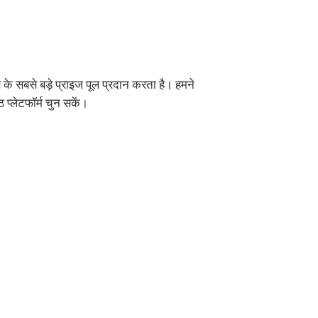
 के सबसे बड़े प्राइज पूल प्रदान करता है। हमने
ठ प्लेटफॉर्म चुन सकें।