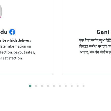
am G
Swar
ोगकर्ताओं को ईमानदार और
This is a good gamb
सीनो, खेल निष्पक्षता, बोनस
and up-to-date in
शामिल करता है गुणवत्ता, और
selection, and user
या।
and responsible