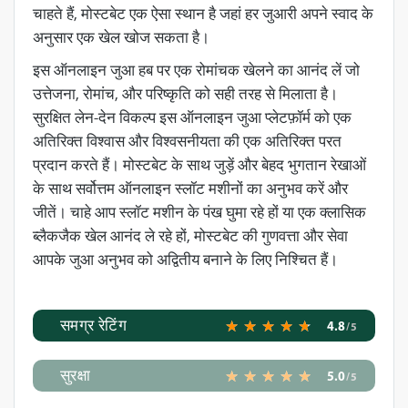
चाहते हैं, मोस्टबेट एक ऐसा स्थान है जहां हर जुआरी अपने स्वाद के
अनुसार एक खेल खोज सकता है।
इस ऑनलाइन जुआ हब पर एक रोमांचक खेलने का आनंद लें जो
उत्तेजना, रोमांच, और परिष्कृति को सही तरह से मिलाता है।
सुरक्षित लेन-देन विकल्प इस ऑनलाइन जुआ प्लेटफ़ॉर्म को एक
अतिरिक्त विश्वास और विश्वसनीयता की एक अतिरिक्त परत
प्रदान करते हैं। मोस्टबेट के साथ जुड़ें और बेहद भुगतान रेखाओं
के साथ सर्वोत्तम ऑनलाइन स्लॉट मशीनों का अनुभव करें और
जीतें। चाहे आप स्लॉट मशीन के पंख घुमा रहे हों या एक क्लासिक
ब्लैकजैक खेल आनंद ले रहे हों, मोस्टबेट की गुणवत्ता और सेवा
आपके जुआ अनुभव को अद्वितीय बनाने के लिए निश्चित हैं।
समग्र रेटिंग
4.8
/5
सुरक्षा
5.0
/5