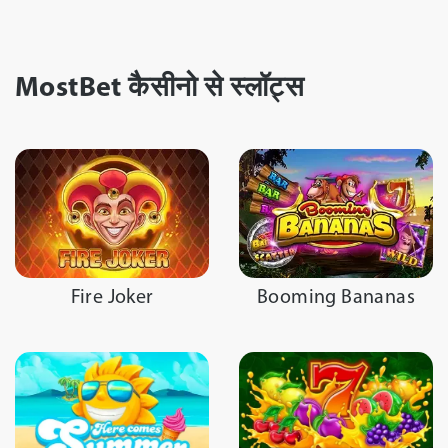
MostBet कैसीनो से स्लॉट्स
Fire Joker
Booming Bananas