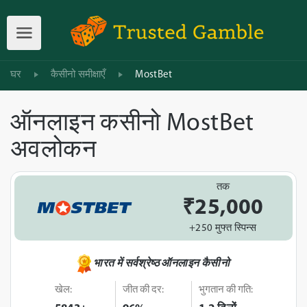
घर
कैसीनो समीक्षाएँ
MostBet
ऑनलाइन कसीनो MostBet
अवलोकन
तक
₹25,000
+250 मुफ्त स्पिन्स
भारत में सर्वश्रेष्ठ ऑनलाइन कैसीनो
खेल:
जीत की दर:
भुगतान की गति: