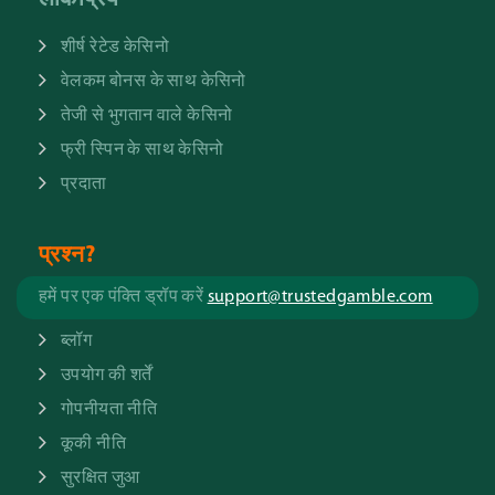
शीर्ष रेटेड केसिनो
वेलकम बोनस के साथ केसिनो
तेजी से भुगतान वाले केसिनो
फ्री स्पिन के साथ केसिनो
प्रदाता
प्रश्न?
हमें पर एक पंक्ति ड्रॉप करें
support@trustedgamble.com
ब्लॉग
उपयोग की शर्तें
गोपनीयता नीति
कूकी नीति
सुरक्षित जुआ