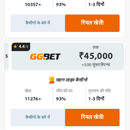
10357+
93%
1-3 दिनों
रियल खेलें!
कैसीनो के बारे में
4.4
/5
तक
₹45,000
5
+500 मुफ्त स्पिन्स
महान लाइव कैसीनो
खेल:
जीत की दर:
भुगतान की गति:
11276+
93%
1-3 दिनों
रियल खेलें!
कैसीनो के बारे में