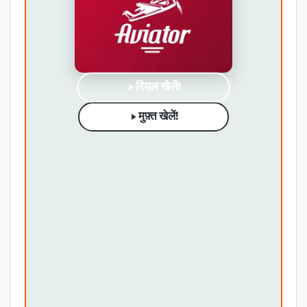
रियल खेलें!
मुफ़्त खेलें!