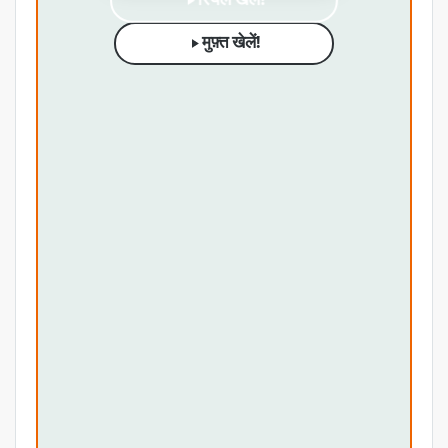
रियल खेलें!
मुफ़्त खेलें!