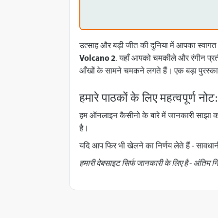
उत्साह और बड़ी जीत की दुनिया में आपका स्वागत
Volcano 2
. यहाँ आपको चमकीले और रंगीन प्रती
आँखों के सामने चमकने लगते हैं। एक बड़ा पुरस्क
हमारे पाठकों के लिए महत्वपूर्ण नोट:
हम ऑनलाइन कैसीनो के बारे में जानकारी साझा कर
है।
यदि आप फिर भी खेलने का निर्णय लेते हैं - सावधा
हमारी वेबसाइट सिर्फ जानकारी के लिए है - अंतिम न