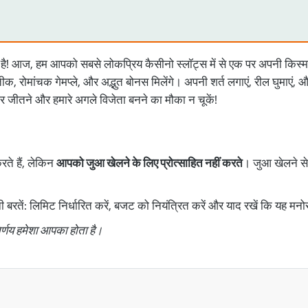
 है! आज, हम आपको सबसे लोकप्रिय कैसीनो स्लॉट्स में से एक पर अपनी किस्म
क, रोमांचक गेमप्ले, और अद्भुत बोनस मिलेंगे। अपनी शर्त लगाएं, रील घुमाएं,
ार जीतने और हमारे अगले विजेता बनने का मौका न चूकें!
ते हैं, लेकिन
आपको जुआ खेलने के लिए प्रोत्साहित नहीं करते
। जुआ खेलने स
नी बरतें: लिमिट निर्धारित करें, बजट को नियंत्रित करें और याद रखें कि यह मन
िर्णय हमेशा आपका होता है।