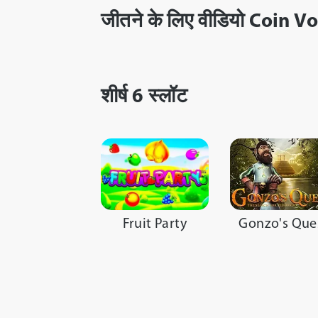
जीतने के लिए वीडियो Coin V
VIDEO REVIEW
शीर्ष 6 स्लॉट
Fruit Party
Gonzo's Que