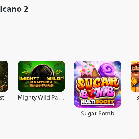
olcano 2
Mighty Wild Panther
3
st
Sugar Bomb