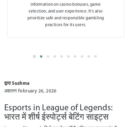
factors such as payout percentages, game
fairness, customer support quality, and user
reviews. And this site is TrustedGamble!
द्वारा Sushma
अद्यतन February 26, 2026
Esports in League of Legends:
भारत में शीर्ष ईस्पोर्ट्स बेटिंग साइट्स