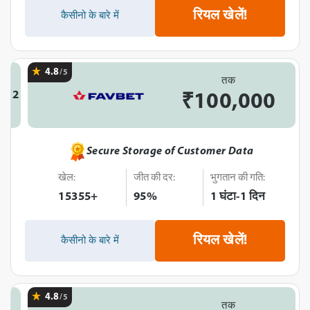
रियल खेलें!
कैसीनो के बारे में
4.8
/5
तक
2
₹100,000
Secure Storage of Customer Data
खेल:
जीत की दर:
भुगतान की गति:
15355+
95%
1 घंटा-1 दिन
रियल खेलें!
कैसीनो के बारे में
4.8
/5
तक