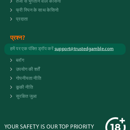
तेजी से भुगतान वाले केसिनो
फ्री स्पिन के साथ केसिनो
प्रदाता
प्रश्न?
हमें पर एक पंक्ति ड्रॉप करें
support@trustedgamble.com
ब्लॉग
उपयोग की शर्तें
गोपनीयता नीति
कूकी नीति
सुरक्षित जुआ
YOUR SAFETY IS OUR TOP PRIORITY