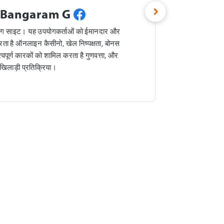
ajit Babu Das
ling rating site, it provides accurate
formation on casino bonuses, game
co
 experience. It's also prioritize safe
suc
 gambling practices for its users.
s