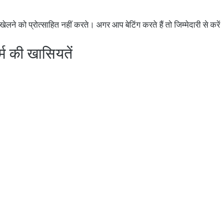
लने को प्रोत्साहित नहीं करते। अगर आप बेटिंग करते हैं तो जिम्मेदारी से कर
ॉर्म की खासियतें