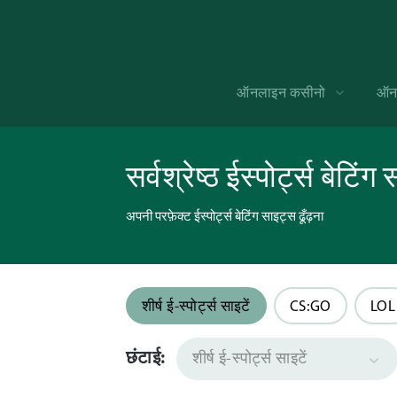
ऑनलाइन कसीनो
ऑनल
सर्वश्रेष्ठ ईस्पोर्ट्स बेटि
अपनी परफ़ेक्ट ईस्पोर्ट्स बेटिंग साइट्स ढूँढ़ना
शीर्ष ई-स्पोर्ट्स साइटें
CS:GO
LOL
छंटाई:
शीर्ष ई-स्पोर्ट्स साइटें