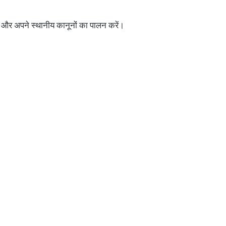
ें और अपने स्थानीय कानूनों का पालन करें।