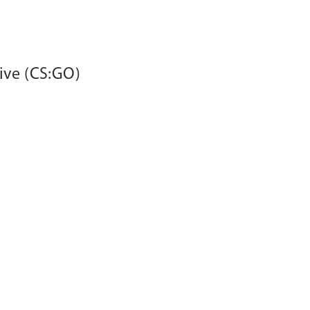
ive (CS:GO)