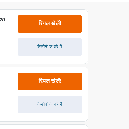
ort
रियल खेलें!
:
कैसीनो के बारे में
रियल खेलें!
:
कैसीनो के बारे में