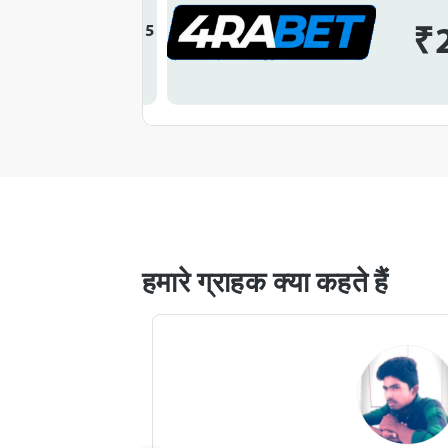
5
₹
हमारे ग्राहक क्या कहते हैं