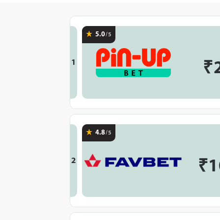
5.0
/5
1
₹
4.8
/5
2
₹1