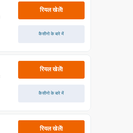
रियल खेलें!
:
कैसीनो के बारे में
रियल खेलें!
:
कैसीनो के बारे में
रियल खेलें!