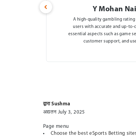
Gani Bangar
ivers
एक विश्वसनीय जुआ रेटिंग साइट। यह उपय
on on
विस्तृत समीक्षा प्रदान करता है ऑनलाइन कै
 rates,
ऑफ़र, समर्थन जैसे महत्वपूर्ण कारकों को 
खिलाड़ी प्रतिक्रि
द्वारा Sushma
अद्यतन July 3, 2025
Page menu
Choose the best eSports Betting site