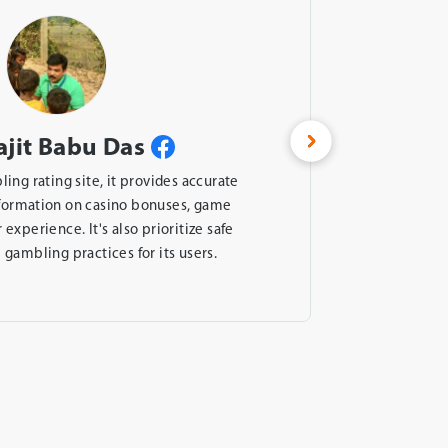
ajit Babu Das
ling rating site, it provides accurate
formation on casino bonuses, game
co
 experience. It's also prioritize safe
suc
 gambling practices for its users.
s