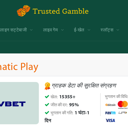
ाइन सट्टेबाजी
लाइव गेम
ई-खेल
स्लॉट्स
atic Play
ग्राहक डेटा की सुरक्षित संग्रहण
15355+
भुगतान की विधि
खेल:
95%
जीत की दर:
1 घंटा-1
भुगतान की गति:
दिन