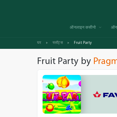
ऑनलाइन कसीनो
ऑनल
घर
स्लॉट्स
Fruit Party
Fruit Party
by
Pragm