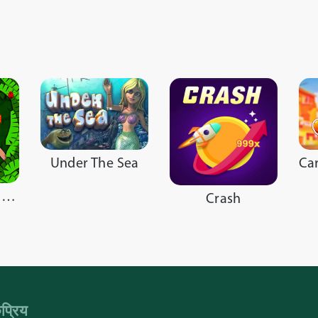
Under The Sea
Celebrity In The Jungle
Crash
प्रिय