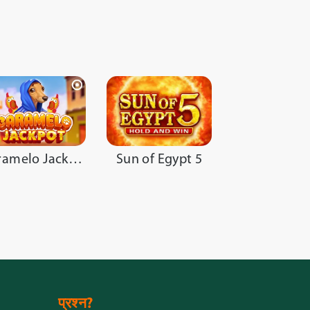
Caramelo Jackpot
Sun of Egypt 5
प्रश्न?