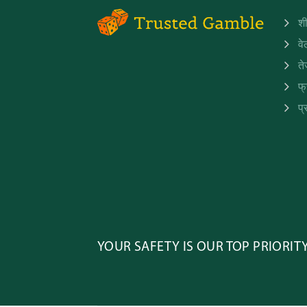
शी
व
ते
फ्
प्
YOUR SAFETY IS OUR TOP PRIORIT