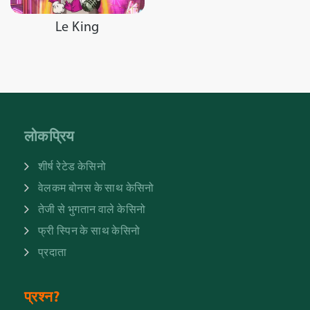
Le King
लोकप्रिय
शीर्ष रेटेड केसिनो
वेलकम बोनस के साथ केसिनो
तेजी से भुगतान वाले केसिनो
फ्री स्पिन के साथ केसिनो
प्रदाता
प्रश्न?