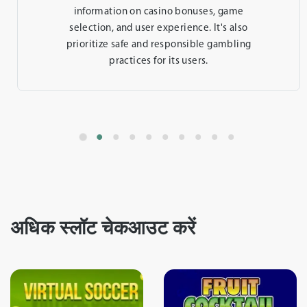
factors such as payout percentages, game
fairness, customer support quality, and user
reviews. And this site is TrustedGamble!
अधिक स्लॉट चेकआउट करें