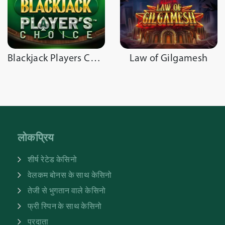
Blackjack Players Choice
Law of Gilgamesh
लोकप्रिय
शीर्ष रेटेड केसिनो
वेलकम बोनस के साथ केसिनो
तेजी से भुगतान वाले केसिनो
फ्री स्पिन के साथ केसिनो
प्रदाता