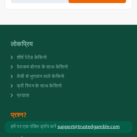
लोकप्रिय
शीर्ष रेटेड केसिनो
वेलकम बोनस के साथ केसिनो
तेजी से भुगतान वाले केसिनो
फ्री स्पिन के साथ केसिनो
प्रदाता
प्रश्न?
हमें पर एक पंक्ति ड्रॉप करें
support@trustedgamble.com