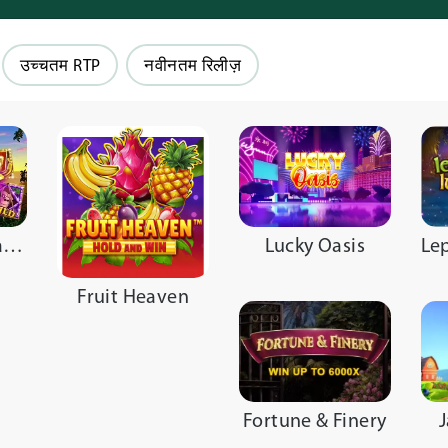
उच्चतम RTP
नवीनतम रिलीज़
Lucky Oasis
Booming Bananas
Fruit Heaven
Fortune & Finery