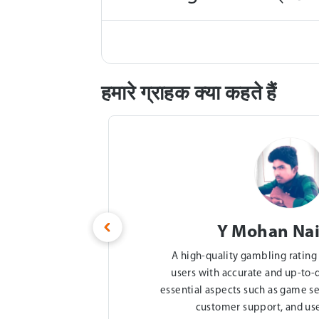
हमारे ग्राहक क्या कहते हैं
Gani Bangar
ivers
एक विश्वसनीय जुआ रेटिंग साइट। यह उपय
on on
विस्तृत समीक्षा प्रदान करता है ऑनलाइन कै
 rates,
ऑफ़र, समर्थन जैसे महत्वपूर्ण कारकों को 
खिलाड़ी प्रतिक्रि