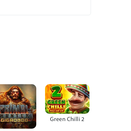
Green Chilli 2