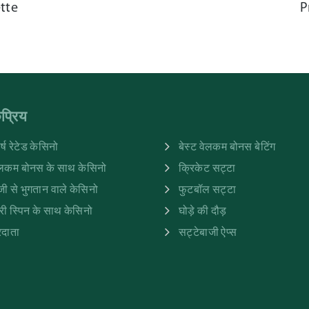
tte
P
प्रिय
र्ष रेटेड केसिनो
बेस्ट वेलकम बोनस बेटिंग
ेलकम बोनस के साथ केसिनो
क्रिकेट सट्टा
जी से भुगतान वाले केसिनो
फुटबॉल सट्टा
री स्पिन के साथ केसिनो
घोड़े की दौड़
रदाता
सट्टेबाजी ऐप्स