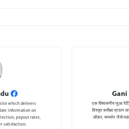
am G
Swar
ोगकर्ताओं को ईमानदार और
This is a good gamb
सीनो, खेल निष्पक्षता, बोनस
and up-to-date in
शामिल करता है गुणवत्ता, और
selection, and user
या।
and responsible