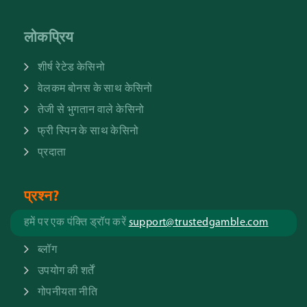
लोकप्रिय
शीर्ष रेटेड केसिनो
वेलकम बोनस के साथ केसिनो
तेजी से भुगतान वाले केसिनो
फ्री स्पिन के साथ केसिनो
प्रदाता
प्रश्न?
हमें पर एक पंक्ति ड्रॉप करें
support@trustedgamble.com
ब्लॉग
उपयोग की शर्तें
गोपनीयता नीति