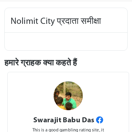
Nolimit City प्रदाता समीक्षा
हमारे ग्राहक क्या कहते हैं
Swarajit Babu Das
This is a good gambling rating site, it