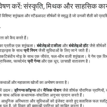
अन्वेषण करें: संस्कृति, मिथक और साहसिक कार
ही विशिष्ट श्रृंखला और स्टैंडआउट शीर्षकों से समृद्ध है जो उनकी शैली को प्रदर्
ता को कैद करते हैं।
 का प्रतीक एक श्रृंखला।
बंबोलेइओ टकीला
और
बंबोलेइओ हॉट
जैसे शीर्षको
वाइल्ड्स के साथ
फ्री स्पिन
जैसी सुविधाओं के लिए जाने जाते हैं।
कटिबंधीय मोड़ के साथ एक जीवंत, फल-थीम वाली श्रृंखला। ये गेम एक वि
्राफिक्स, फायदेमंद
फ्री गेम्स
और एक धूप, उत्साही वातावरण है।
िक कथाओं और महाकाव्य खोजों का अन्वेषण करता है।
में उद्यम।
ड्रैगन्स कॉइन्स
और
मैजिक पोशन
जैसे शीर्षक पौराणिक प्राणियो
ड के साथ अधिक कथात्मक-संचालित अनुभव प्रदान करते हैं।
आधुनिक अस्थिरता और सुविधाओं को इंजेक्ट करते हुए क्लासिक फल स्लॉट्स क
पुल है, जो विब्रा की बहुमुखी प्रतिभा को साबित करता है।