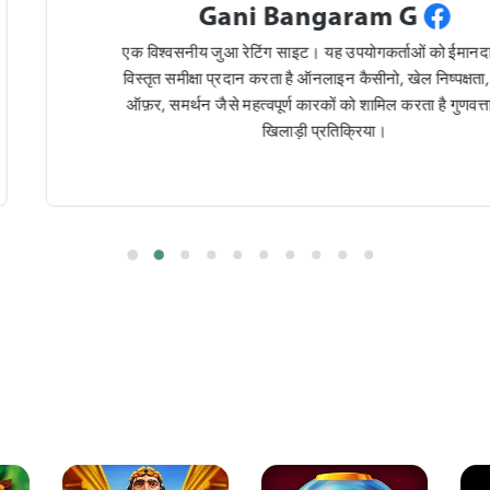
am G
Swar
ोगकर्ताओं को ईमानदार और
This is a good gamb
सीनो, खेल निष्पक्षता, बोनस
and up-to-date in
शामिल करता है गुणवत्ता, और
selection, and user
या।
and responsible