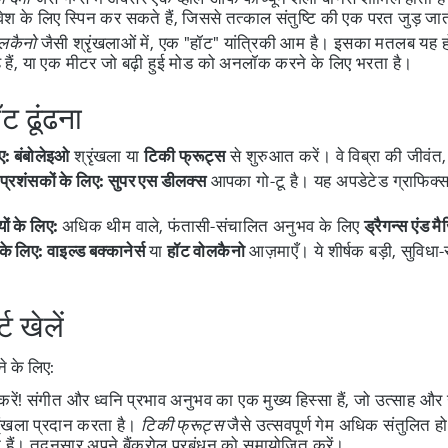
रवेश के लिए स्पिन कर सकते हैं, जिससे तत्काल संतुष्टि की एक परत जुड़ जा
ोलकैनो
जैसी श्रृंखलाओं में, एक "हॉट" यांत्रिकी आम है। इसका मतलब यह हो 
रहे हैं, या एक मीटर जो बढ़ी हुई मोड को अनलॉक करने के लिए भरता है।
ट ढूंढना
ए:
बंबोलेइओ
श्रृंखला या
टिकी फ्रूट्स
से शुरुआत करें। वे विब्रा की जीवंत,
्रशंसकों के लिए:
सुपर एस डीलक्स
आपका गो-टू है। यह अपडेटेड ग्राफिक्
ं के लिए:
अधिक थीम वाले, फंतासी-संचालित अनुभव के लिए
ड्रैगन्स एंड म
के लिए:
वाइल्ड बक्कानेर्स
या
हॉट वोलकैनो
आज़माएँ। ये शीर्षक बड़ी, सुविध
ट खेलें
े के लिए:
करें! संगीत और ध्वनि प्रभाव अनुभव का एक मुख्य हिस्सा हैं, जो उत्साह और
रृंखला प्रदान करता है।
टिकी फ्रूट्स
जैसे उत्सवपूर्ण गेम अधिक संतुलित ह
े हैं। तदनुसार अपने बैंकरोल प्रबंधन को समायोजित करें।