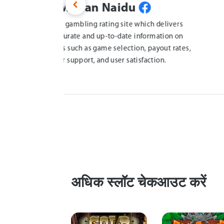
Gani Bangar
ivers
एक विश्वसनीय जुआ रेटिंग साइट। यह उपय
on on
विस्तृत समीक्षा प्रदान करता है ऑनलाइन कै
 rates,
ऑफ़र, समर्थन जैसे महत्वपूर्ण कारकों को 
खिलाड़ी प्रतिक्रि
अधिक स्लॉट चेकआउट करें