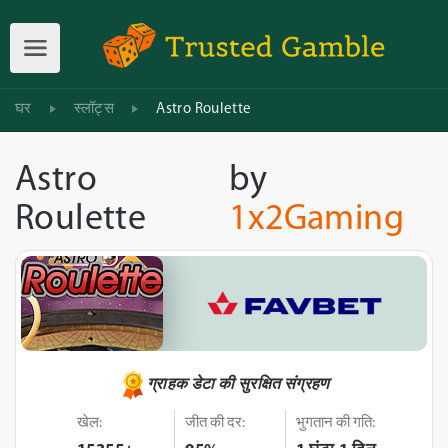
घर
स्लॉट्स
Astro Roulette
Astro
by
Roulette
1x2Gaming
ग्राहक डेटा की सुरक्षित संग्रहण
खेल:
जीत की दर:
भुगतान की गति: