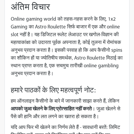
अंतिम विचार
Online gaming world को तहस-नहस करने के लिए, 1x2
Gaming का Astro Roulette सिर्फ बाजार में एक और online
slot नहीं है। यह डिजिटल रूलेट लेआउट पर खगोल-विज्ञान की
महत्वाकांक्षा को उदारता पूर्वक अपनाता है, कोई तुलना में रोमांचक
अनुभव प्रदान करता है। इसकी परवाह हो कि आप कैसीनो spins
का शौकिन हों या ज्योतिषीय समर्थक, Astro Roulette मिठाई का
स्थान प्राप्त करता है, एक सचमुच तारीखी online gambling
अनुभव प्रदान करता है।
हमारे पाठकों के लिए महत्वपूर्ण नोट:
हम ऑनलाइन कैसीनो के बारे में जानकारी साझा करते हैं, लेकिन
आपको जुआ खेलने के लिए प्रोत्साहित नहीं करते
। जुआ खेलने से
पैसे की हानि और लत लगने का खतरा हो सकता है।
यदि आप फिर भी खेलने का निर्णय लेते हैं - सावधानी बरतें: लिमिट