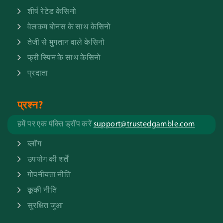
शीर्ष रेटेड केसिनो
वेलकम बोनस के साथ केसिनो
तेजी से भुगतान वाले केसिनो
फ्री स्पिन के साथ केसिनो
प्रदाता
प्रश्न?
हमें पर एक पंक्ति ड्रॉप करें
support@trustedgamble.com
ब्लॉग
उपयोग की शर्तें
गोपनीयता नीति
कूकी नीति
सुरक्षित जुआ