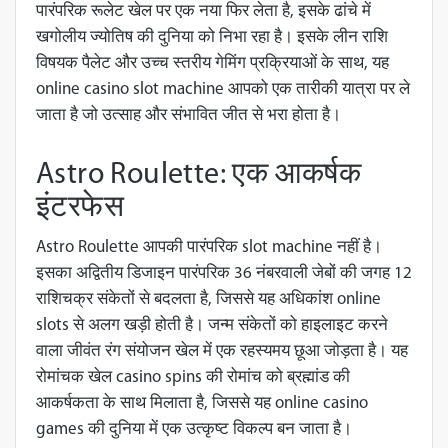
पारंपरिक रूलेट खेल पर एक नया फिर लेता है, इसके ढांचे में
खगोलीय ज्योतिष की दुनिया को निभा रहा है। इसके लीन राशि
विषयक पैलेट और उच्च स्तरीय गेमिंग प्रक्रियाओं के साथ, यह
online casino slot machine आपको एक तारीकी यात्रा पर ले
जाता है जो उत्साह और संभावित जीत से भरा होता है।
Astro Roulette: एक आकर्षक
इंटरफेस
Astro Roulette आपकी पारंपरिक slot machine नहीं है।
इसका अद्वितीय डिजाइन पारंपरिक 36 नंबरवाली जेबों की जगह 12
राशिचक्र संकेतों से बदलता है, जिससे यह अधिकांश online
slots से अलग खड़ी होती है। जन्म संकेतों को हाइलाइट करने
वाला जीवंत रंग संयोजन खेल में एक रहस्यमय छूआ जोड़ता है। यह
रोमांचक खेल casino spins की रोमांच को ब्रह्मांड की
आकर्षकता के साथ मिलाता है, जिससे यह online casino
games की दुनिया में एक उत्कृष्ट विकल्प बन जाता है।