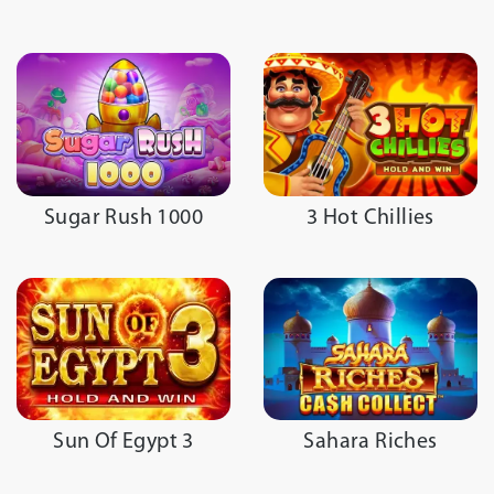
Sugar Rush 1000
3 Hot Chillies
Sahara Riches
Sun Of Egypt 3