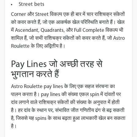
Street bets
Corner और Street विकल्प एक ही बार में चार राशिचक्र संकेतों
को कवर करते हैं, जो एक आकर्षक खेल परिस्थिति बनाते हैं। खेल
में Ascendant, Quadrants, और Full Complete विकल्प भी
शामिल हैं, जो सभी राशिचक्र संकेतों को कवर करते हैं, जो Astro
Roulette के लिए अद्वितीय है।
Pay Lines जो अच्छी तरह से
भुगतान करते हैं
Astro Roulette pay lines के लिए एक सहज संरचना का
पालन करता है। pay lines की संख्या एकल spin में दांवतों पर
दांव लगाने वाले राशिचक्र संकेतों की संख्या के अनुपात में होती
है। हर दांव के स्थान पर, संभावित जीत गणितीय ढंग से बढ़ सकती
है, जिससे यह spins के साथ बढ़ता हुआ लाभकारी खेल बन सकता
है।