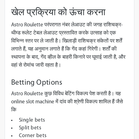
खेल प्रक्रिया को ऊंचा करना
Astro Roulette परंपरागत नंबर लेआउट की जगह राशिचक्र-
थीम्ड रूलेट टेबल लेआउट प्रस्तावित करके उत्साह को एक
विभिन्न स्तर पर ले जाती है। खिलाड़ी राशिचक्र संकेतों पर शर्तें
लगाते हैं, यह अनुमान लगाते हैं कि गेंद कहां गिरेगी। शर्तों की
स्थापना के बाद, गेंद व्हील के बाहरी किनारे पर घूमाई जाती है, और
वहां से रोमांच जारी रहता है।
Betting Options
Astro Roulette कुछ विविध बेटिंग विकल्प पेश करती है। यह
online slot machine में दांव की श्रेणी विकल्प शामिल हैं जैसे
कि
Single bets
Split bets
Corner bets