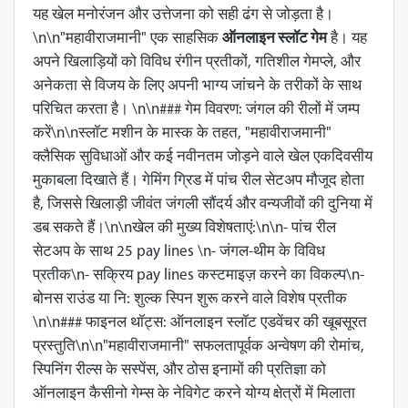
यह खेल मनोरंजन और उत्तेजना को सही ढंग से जोड़ता है।
\n\n"महावीराजमानी" एक साहसिक
ऑनलाइन स्लॉट गेम
है। यह
अपने खिलाड़ियों को विविध रंगीन प्रतीकों, गतिशील गेमप्ले, और
अनेकता से विजय के लिए अपनी भाग्य जांचने के तरीकों के साथ
परिचित करता है। \n\n### गेम विवरण: जंगल की रीलों में जम्प
करें\n\nस्लॉट मशीन के मास्क के तहत, "महावीराजमानी"
क्लैसिक सुविधाओं और कई नवीनतम जोड़ने वाले खेल एकदिवसीय
मुकाबला दिखाते हैं। गेमिंग ग्रिड में पांच रील सेटअप मौजूद होता
है, जिससे खिलाड़ी जीवंत जंगली सौंदर्य और वन्यजीवों की दुनिया में
डब सकते हैं।\n\nखेल की मुख्य विशेषताएं:\n\n- पांच रील
सेटअप के साथ 25 pay lines \n- जंगल-थीम के विविध
प्रतीक\n- सक्रिय pay lines कस्टमाइज़ करने का विकल्प\n-
बोनस राउंड या नि: शुल्क स्पिन शुरू करने वाले विशेष प्रतीक
\n\n### फाइनल थॉट्स: ऑनलाइन स्लॉट एडवेंचर की खूबसूरत
प्रस्तुति\n\n"महावीराजमानी" सफलतापूर्वक अन्वेषण की रोमांच,
स्पिनिंग रील्स के सस्पेंस, और ठोस इनामों की प्रतिज्ञा को
ऑनलाइन कैसीनो गेम्स के नेविगेट करने योग्य क्षेत्रों में मिलाता