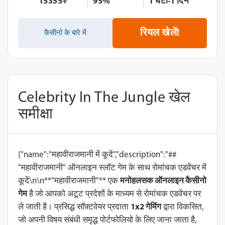
15355+
95%
1 घंटा-1 दिन
रियल खेलें!
कैसीनो के बारे में
Celebrity In The Jungle खेल
समीक्षा
{"name":"महावीराजमानी में कूदें","description":"##
"महावीराजमानी" ऑनलाइन स्लॉट गेम के साथ रोमांचक एडवेंचर में
कूदें\n\n**"महावीराजमानी"** एक
मनोहलसक ऑनलाइन कैसीनो
गेम
है जो आपको अटूट प्रदेशों के माध्यम से रोमांचक एडवेंचर पर
ले जाती है। प्रसिद्ध सॉफ़्टवेयर प्रदाता
1x2 गेमिंग
द्वारा विकसित,
जो अपनी विषय संबंधी समृद्ध पोर्टफोलियो के लिए जाना जाता है,