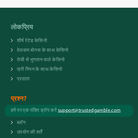
लोकप्रिय
शीर्ष रेटेड केसिनो
वेलकम बोनस के साथ केसिनो
तेजी से भुगतान वाले केसिनो
फ्री स्पिन के साथ केसिनो
प्रदाता
प्रश्न?
हमें पर एक पंक्ति ड्रॉप करें
support@trustedgamble.com
ब्लॉग
उपयोग की शर्तें