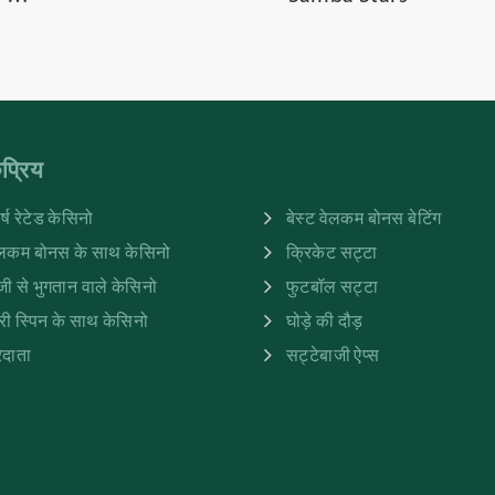
प्रिय
र्ष रेटेड केसिनो
बेस्ट वेलकम बोनस बेटिंग
ेलकम बोनस के साथ केसिनो
क्रिकेट सट्टा
जी से भुगतान वाले केसिनो
फुटबॉल सट्टा
री स्पिन के साथ केसिनो
घोड़े की दौड़
रदाता
सट्टेबाजी ऐप्स