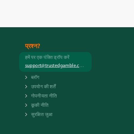
प्रश्न?
हमें पर एक पंक्ति ड्रॉप करें
support@trustedgamble.com
ब्लॉग
उपयोग की शर्तें
गोपनीयता नीति
कूकी नीति
सुरक्षित जुआ