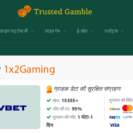
ाइन सट्टेबाजी
लाइव गेम
ई-खेल
स्लॉट्स
y
1x2Gaming
ग्राहक डेटा की सुरक्षित संग्रहण
15355+
भुगतान की विधि
खेल:
95%
जीत की दर:
1 घंटा-1
भुगतान की गति:
दिन