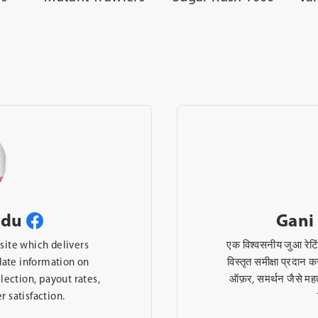
am G
Swar
ोगकर्ताओं को ईमानदार और
This is a good gamb
सीनो, खेल निष्पक्षता, बोनस
and up-to-date in
शामिल करता है गुणवत्ता, और
selection, and user
या।
and responsible