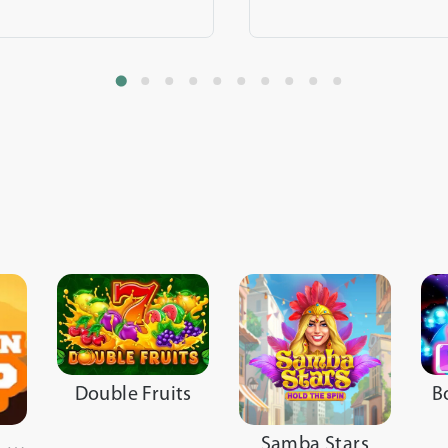
Double Fruits
B
Virtual African Cup
Samba Stars