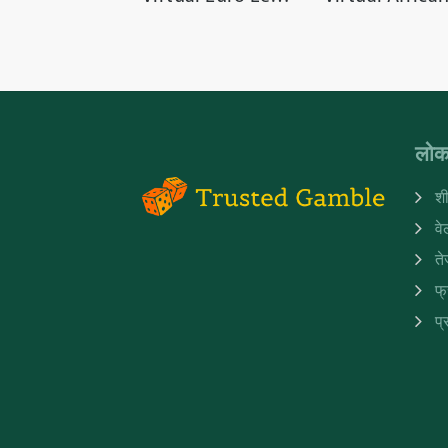
लोक
शी
व
ते
फ्
प्